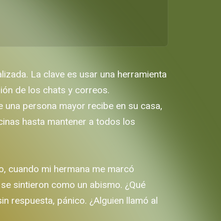
lizada. La clave es usar una herramienta
sión de los chats y correos.
ue una persona mayor recibe en su casa,
icinas hasta mantener a todos los
bajo, cuando mi hermana me marcó
os se sintieron como un abismo. ¿Qué
n respuesta, pánico. ¿Alguien llamó al