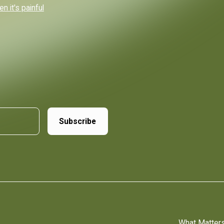
 it's painful
What Matter