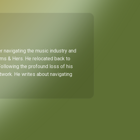
r navigating the music industry and
Hims & Hers. He relocated back to
Following the profound loss of his
etwork. He writes about navigating