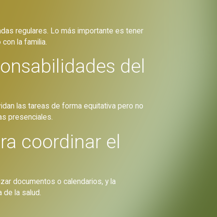
adas regulares. Lo más importante es tener
con la familia.
ponsabilidades del
idan las tareas de forma equitativa pero no
as presenciales.
ra coordinar el
zar documentos o calendarios, y la
 de la salud.