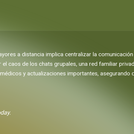
ores a distancia implica centralizar la comunicación y
r el caos de los chats grupales, una red familiar pri
 médicos y actualizaciones importantes, asegurando 
oday.