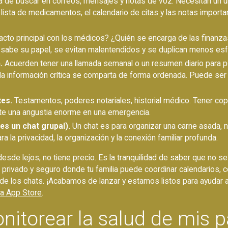
 de buscar en correos, mensajes y notas de voz. Necesitan un únic
 lista de medicamentos, el calendario de citas y las notas import
acto principal con los médicos? ¿Quién se encarga de las finanzas
sabe su papel, se evitan malentendidos y se duplican menos es
.
Acuerden tener una llamada semanal o un resumen diario para po
a información crítica se comparta de forma ordenada. Puede ser
tes.
Testamentos, poderes notariales, historial médico. Tener cop
rte una angustia enorme en una emergencia.
es un chat grupal).
Un chat es para organizar una carne asada, n
 la privacidad, la organización y la conexión familiar profunda.
 desde lejos, no tiene precio. Es la tranquilidad de saber que no 
privado y seguro donde tu familia puede coordinar calendarios, 
 de los chats. ¡Acabamos de lanzar y estamos listos para ayudar a
la App Store
.
torear la salud de mis p