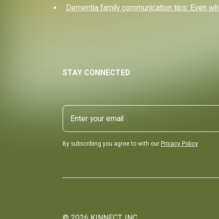
Dementia family communication tips: Even when
STAY CONNECTED
By subscribing you agree to with our
Privacy Policy
©
2026
KINNECT, INC