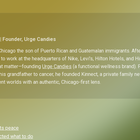
| Founder, Urge Candies
hicago the son of Puerto Rican and Guatemalan immigrants. Afte
to work at the headquarters of Nike, Levi's, Hilton Hotels, and 
hat matter—founding
Urge Candies
(a functional wellness brand). 
his grandfather to cancer, he founded Kinnect, a private family n
ent worlds with an authentic, Chicago-first lens.
nts peace
cted what to do