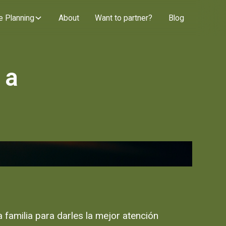
e Planning
About
Want to partner?
Blog
 a
 familia para darles la mejor atención