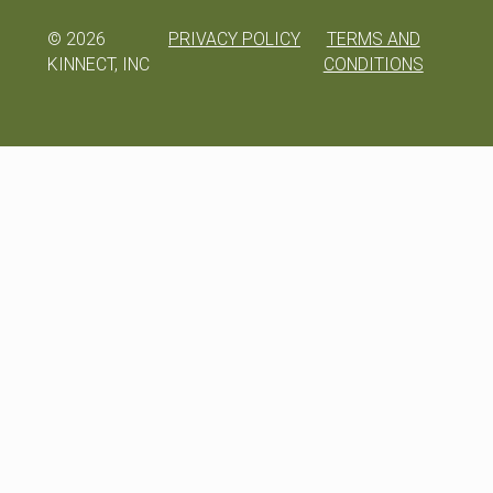
©
2026
PRIVACY POLICY
TERMS AND
KINNECT, INC
CONDITIONS