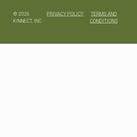
©
2026
PRIVACY POLICY
TERMS AND
KINNECT, INC
CONDITIONS