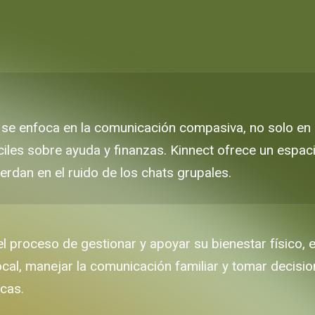
se enfoca en la comunicación compasiva, no solo en la
ciles sobre ayuda y finanzas. Kinnect ofrece un espac
rdan en el ruido de los chats grupales.
l proceso de gestionar y apoyar su bienestar físico, 
ocal, manejar la comunicación familiar y tomar decisio
icas.