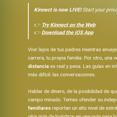
Kinnect is now LIVE!
Start your priv
👉
Try Kinnect on the Web
👉
Download the iOS App
Vivir lejos de tus padres mientras enveje
carrera, tu propia familia. Por otro, un
distancia
es real y pesa. Las guías en in
más difícil: las conversaciones.
Hablar de dinero, de la posibilidad de qu
campo minado. Temes ofender su indepen
familiares
reportan un alto nivel de est
otra guía de logística; es una guía para