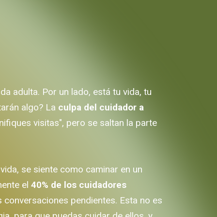
a adulta. Por un lado, está tu vida, tu
itarán algo? La
culpa del cuidador a
fiques visitas", pero se saltan la parte
a vida, se siente como caminar en un
mente el
40% de los cuidadores
as conversaciones pendientes. Esta no es
ia, para que puedas cuidar de ellos, y