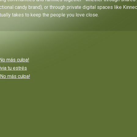
ctional candy brand), or through private digital spaces like Kinn
tually takes to keep the people you love close.
¡No más culpa!
via tu estrés
¡No más culpa!