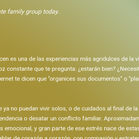
ate family group today.
cen es una de las experiencias más agridulces de la vid
a voz constante que te pregunta: ¿estarán bien? ¿Neces
ternet te dicen que "organices sus documentos" o "plani
e ya no puedan vivir solos, o de cuidados al final de l
dencia o desatar un conflicto familiar. Aproximada
rés emocional, y gran parte de ese estrés nace de est
 hablar de corazón a corazón, con compasión y estrateg