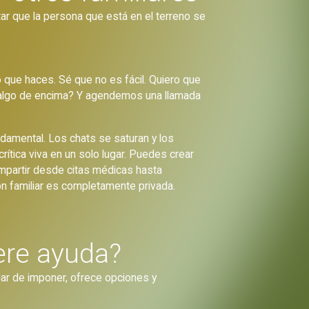
tar que la persona que está en el terreno se
 que haces. Sé que no es fácil. Quiero que
e algo de encima? Y agendemos una llamada
damental. Los chats se saturan y los
crítica viva en un solo lugar. Puedes crear
ompartir desde citas médicas hasta
ón familiar es completamente privada.
ere ayuda?
gar de imponer, ofrece opciones y