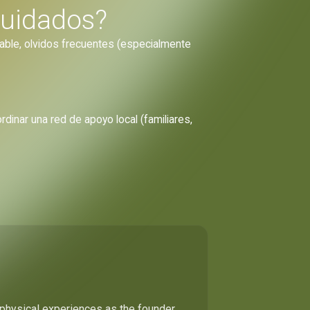
cuidados?
cable, olvidos frecuentes (especialmente
dinar una red de apoyo local (familiares,
 physical experiences as the founder