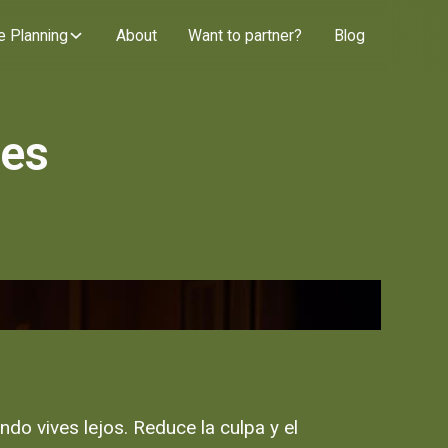
e Planning
About
Want to partner?
Blog
res
do vives lejos. Reduce la culpa y el