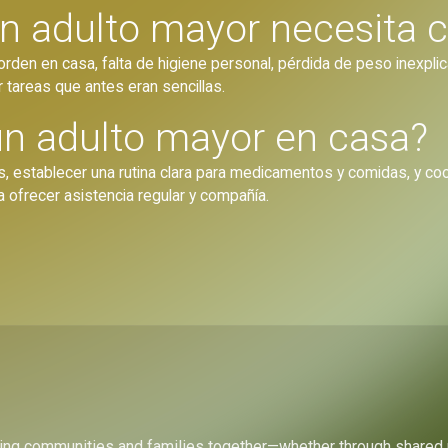
n adulto mayor necesita 
rden en casa, falta de higiene personal, pérdida de peso inexpli
 tareas que antes eran sencillas.
n adulto mayor en casa?
s, establecer una rutina clara para medicamentos y comidas, y coor
 ofrecer asistencia regular y compañía.
bring communities and families together—whether through shared