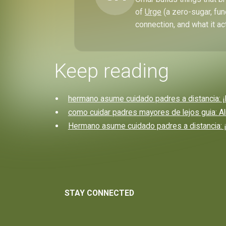
of
Urge
(a zero-sugar, fun
connection, and what it ac
Keep reading
hermano asume cuidado padres a distancia: 
como cuidar padres mayores de lejos guia: Ali
Hermano asume cuidado padres a distancia: 
STAY CONNECTED