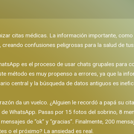
ar citas médicas. La información importante, como h
creando confusiones peligrosas para la salud de tus
hatsApp es el proceso de usar chats grupales para co
te método es muy propenso a errores, ya que la info
rio central y la búsqueda de datos antiguos es inefici
corazón da un vuelco. ¿Alguien le recordó a papá su c
ar de WhatsApp. Pasas por 15 fotos del sobrino, 8 mem
3 mensajes de “ok” y “gracias”. Finalmente, 200 mensaj
tes o el próximo? La ansiedad es real.