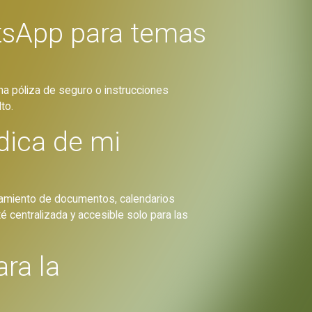
tsApp para temas
una póliza de seguro o instrucciones
to.
dica de mi
enamiento de documentos, calendarios
 centralizada y accesible solo para las
ra la