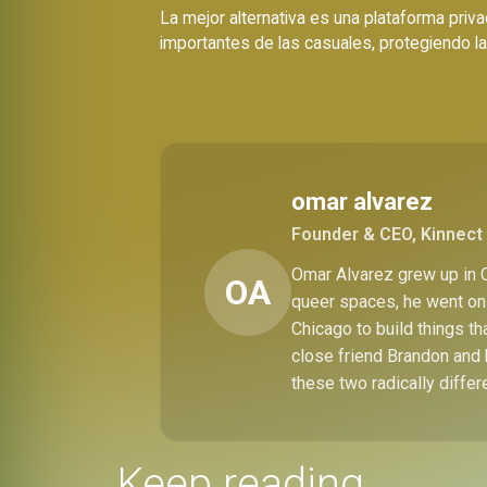
La mejor alternativa es una plataforma pri
importantes de las casuales, protegiendo la 
omar alvarez
Founder & CEO, Kinnect 
Omar Alvarez grew up in C
OA
queer spaces, he went on 
Chicago to build things t
close friend Brandon and 
these two radically differ
Keep reading