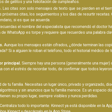
os de gatitos y una felicitación de cumpleaños.
.
Las citas son solo mensajes de texto que se pierden en el tiem
próximas citas, los seguimientos y los días de resurtir recetas. 
endario, si es que se acuerda.
ecuerdas el nombre del especialista que recomendó el doctor h
 de WhatsApp es torpe y requiere que recuerdes una palabra clav
s.
Aunque los mensajes están cifrados, ¿dónde terminan las cop
a? Si a alguien le roban el teléfono, todo el historial médico de tu
r principal.
Siempre hay una persona (generalmente una mujer) q
ga con el estrés de recordar todo, de confirmar que todos leyero
lud de tu familia. Necesitas un lugar único, privado y organizado, 
n algoritmos y sin anuncios que tu familia merece. Es un espacio 
tienen su propio lugar, siempre visibles y nunca perdidas.
ntraliza todo lo importante. Kinnect ya está disponible en la App
bre Kinnect
y
descárgalo en la App Store
.