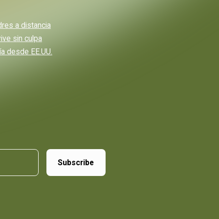
res a distancia
ive sin culpa
ía desde EE.UU.