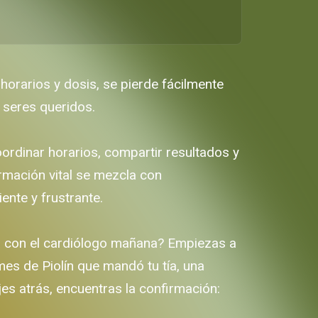
orarios y dosis, se pierde fácilmente
 seres queridos.
ordinar horarios, compartir resultados y
rmación vital se mezcla con
ente y frustrante.
ita con el cardiólogo mañana? Empiezas a
es de Piolín que mandó tu tía, una
es atrás, encuentras la confirmación: