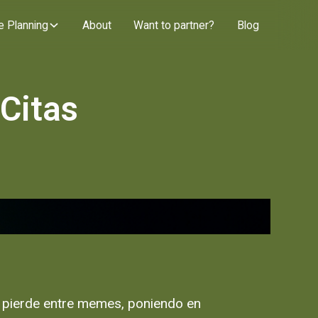
e Planning
About
Want to partner?
Blog
Citas
e pierde entre memes, poniendo en