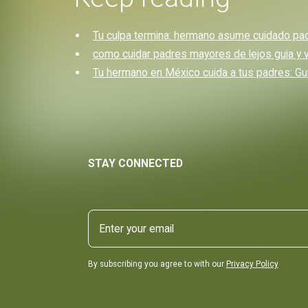
Tu culpa termina: hermano asume cuidado pad
como cuidar padres mayores de lejos guia y v
Tu hermano en México cuida a tus padres: Gu
STAY CONNECTED
By subscribing you agree to with our
Privacy Policy