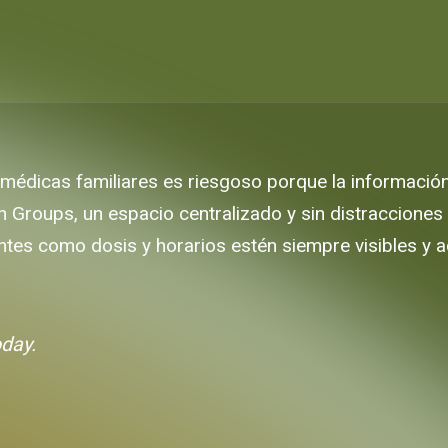
édicas familiares es riesgoso porque la información c
n Groups, un espacio centralizado y sin distracciones p
ntes como dosis y horarios estén siempre visibles y a
oday.